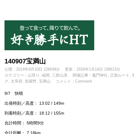
好き勝手にHT
140907宝満山
公開：2014年9月10日 22時09分
更新：2016年1月14日 15時13分
カテゴリー：
山登り
,
福岡
,
三郡山系
関連記事：
竈門神社
,
正面ルート
,
グ
,
太宰府
,
筑紫野
,
宝満山
コメント：
Comment
9/7 快晴
出発時刻／高度： 13:02 / 149m
到着時刻／高度： 18:12 / 155m
合計時間： 5時間9分
合計距離： 7.18km