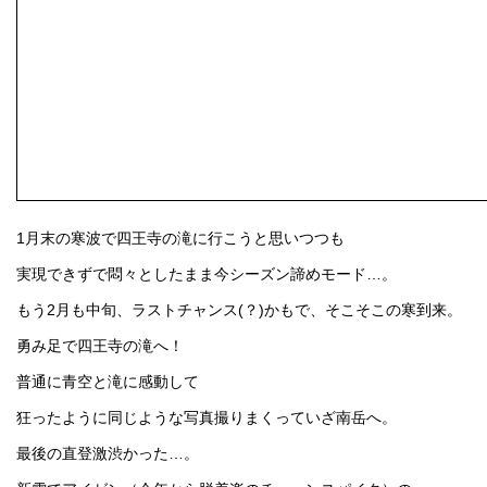
1月末の寒波で四王寺の滝に行こうと思いつつも
実現できずで悶々としたまま今シーズン諦めモード…。
もう2月も中旬、ラストチャンス(？)かもで、そこそこの寒到来。
勇み足で四王寺の滝へ！
普通に青空と滝に感動して
狂ったように同じような写真撮りまくっていざ南岳へ。
最後の直登激渋かった…。