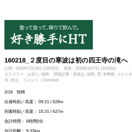
好き勝手にHT
160218_２度目の寒波は初の四王寺の滝へ
公開：2016年2月19日 21時55分
更新：2016年4月7日 21時26分
カテゴリー：
山登り
,
福岡
関連記事：
英彦山
,
福岡
,
雪
,
奉幣殿
,
トレッ
滝
,
登山
コメント：
Comment
2/18 快晴
出発時刻／高度： 09:21 / 628m
到着時刻／高度： 15:21 / 627m
合計時間： 6時間0分
合計距離： 9.33km