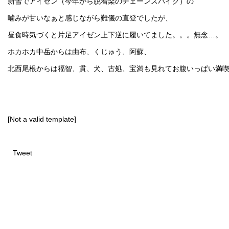
新雪でアイゼン（今年から脱着楽のチェーンスパイク）の
噛みが甘いなぁと感じながら難儀の直登でしたが、
昼食時気づくと片足アイゼン上下逆に履いてました。。。無念…。
ホカホカ中岳からは由布、くじゅう、阿蘇、
北西尾根からは福智、貫、犬、古処、宝満も見れてお腹いっぱい満
[Not a valid template]
Tweet