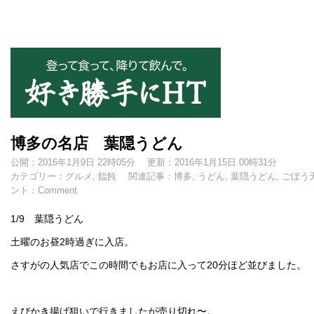
好き勝手にHT
博多の名店 葉隠うどん
公開：2016年1月9日 22時05分
更新：2016年1月15日 00時31分
カテゴリー：
グルメ
,
饂飩
関連記事：
博多
,
うどん
,
葉隠うどん
,
ごぼう
ント：
Comment
1/9 葉隠うどん
土曜のお昼2時過ぎに入店。
さすがの人気店でこの時間でもお店に入って20分ほど並びました。
えびかき揚げ狙いで行きましたが売り切れ〜。