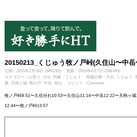
好き勝手にHT
20150213_くじゅう牧ノ戸峠(久住山〜中
公開：2015年2月14日 16時19分
更新：2016年4月7日 22時34分
カテゴリー：
山登り
,
大分
,
阿蘇・くじゅう
関連記事：
大分
,
くじゅう
,
重
,
天狗ヶ城
,
牧の戸
,
中岳
,
登山
コメント：
Comment
牧ノ戸峠8:51〜久住分れ10:53〜久住山11:14〜中岳12:22〜天狗ヶ城
12:44〜牧ノ戸峠13:57