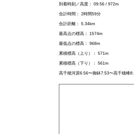
到着時刻／高度： 09:56 / 972m
合計時間： 2時間59分
合計距離： 5.34km
最高点の標高： 1574m
最低点の標高： 968m
累積標高（上り）： 571m
累積標高（下り）： 561m
高千穂河原6:56〜御鉢7:53〜高千穂峰8:2