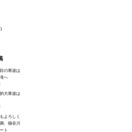
2)
稿
２度目の寒波は
滝へ
日
記録的大寒波は
日
今年もよろしく
満、猫谷川
ート