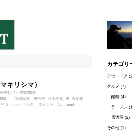
カテゴリ
アウトドア
(2
ミヤマキリシマ）
グルメ
(7)
16年4月7日 22時33分
饂飩
(4)
開聞岳
関連記事：
鹿児島
,
高千穂峯
,
鉾
,
坂本龍
,
登山
,
トレッキング
コメント：
Comment
ラーメン
(
居酒屋
(2)
その他
(1)