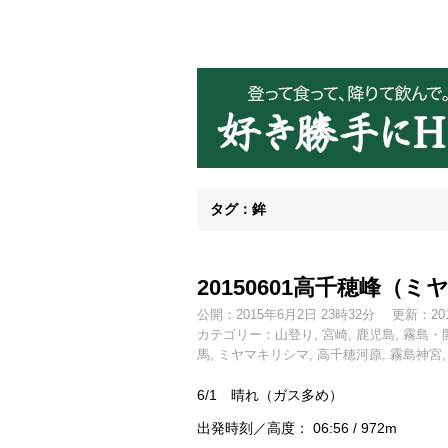
好き勝手にHT
タグ：鉾
20150601高千穂峰（
公開：2015年6月2日 23時32分
更新：20
カテゴリー：
山登り
,
宮崎
,
鹿児島
,
霧島・
馬
,
ミヤマキリシマ
,
高千穂河原
,
霧島神宮
6/1 晴れ（ガス多め）
出発時刻／高度： 06:56 / 972m