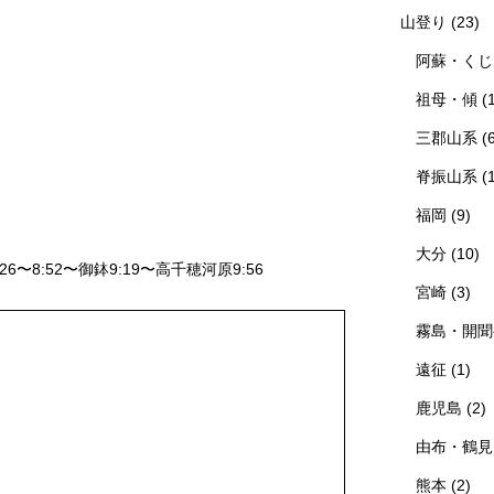
山登り
(23)
阿蘇・くじ
祖母・傾
(
三郡山系
(
脊振山系
(
福岡
(9)
大分
(10)
6〜8:52〜御鉢9:19〜高千穂河原9:56
宮崎
(3)
霧島・開聞
遠征
(1)
鹿児島
(2)
由布・鶴見
熊本
(2)