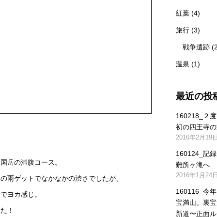
紅葉
(4)
旅行
(3)
戦争遺跡
(
温泉
(1)
最近の投
160218_
初の四王寺の
2016年2月19
160124_
韓国岳の満腹コース。
難所ヶ滝へ
2016年1月24
粒の雨ゲットでなかなかの渋さでしたが、
160116_
イでヨカ感じ。
宝満山。裏宝
すた！
新道〜正面ル