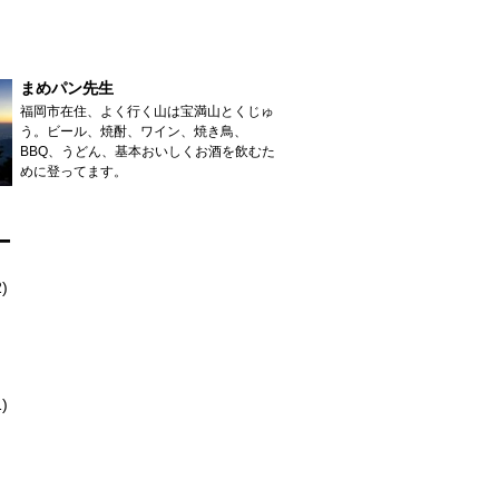
まめパン先生
福岡市在住、よく行く山は宝満山とくじゅ
う。ビール、焼酎、ワイン、焼き鳥、
BBQ、うどん、基本おいしくお酒を飲むた
めに登ってます。
ー
)
1)