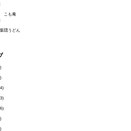
日
 こも庵
日
葉隠うどん
ブ
)
)
4)
3)
6)
)
)