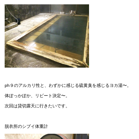
ph９のアルカリ性と、わずかに感じる硫黄臭を感じるヨカ湯〜。
体ぽっかぽか、リピート決定〜。
次回は貸切露天に行きたいです。
脱衣所のシブイ体重計