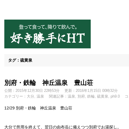
好き勝手にHT
タグ：硫黄泉
別府・鉄輪 神丘温泉 豊山荘
公開：2015年12月30日 22時53分
更新：2016年1月15日 00時32分
カテゴリー：
大分
,
温泉
関連記事：
温泉
,
別府
,
鉄輪
,
硫黄泉
,
ph9.0
コ
12/29
別府・鉄輪 神丘温泉 豊山荘
大分で所用を終えて、翌日の由布岳に備えつつ別府でお湯探し。