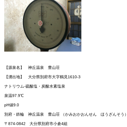
【源泉名】 神丘温泉 豊山荘
【湧出地】 大分県別府市大字鶴見1610-3
ナトリウム-硫酸塩・炭酸水素塩泉
泉温97.9℃
pH値9.0
別府・鉄輪 神丘温泉 豊山荘 （かみおかおんせん ほうざんそう
〒874-0842 大分県別府市小倉4組