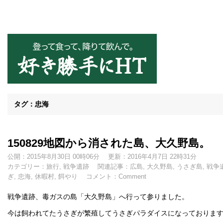
好き勝手にHT
タグ：忠海
150829地図から消された島、大久野島。
公開：2015年8月30日 00時06分
更新：2016年4月7日 22時31分
カテゴリー：
旅行
,
戦争遺跡
関連記事：
広島
,
大久野島
,
うさぎ島
,
戦争
ぎ
,
忠海
,
休暇村
,
餌やり
コメント：
Comment
戦争遺跡、毒ガスの島「大久野島」へ行って参りました。
今は飼われてたうさぎが繁殖してうさぎパラダイスになっておりま