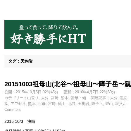
好き勝手にHT
タグ：天狗岩
20151003祖母山(北谷〜祖母山〜障子岳〜
公開：2015年10月5日 02時45分
更新：2016年4月7日 22時30分
カテゴリー：
山登り
,
大分
,
宮崎
,
熊本
,
祖母・傾
関連記事：
大分
,
黒岳
,
葉
,
アワセ谷
,
熊本
,
祖母
,
宮崎
,
傾山
,
北谷
,
天狗岩
,
障子岳
,
登山
,
親父岳
Comment
2015 10/3 快晴