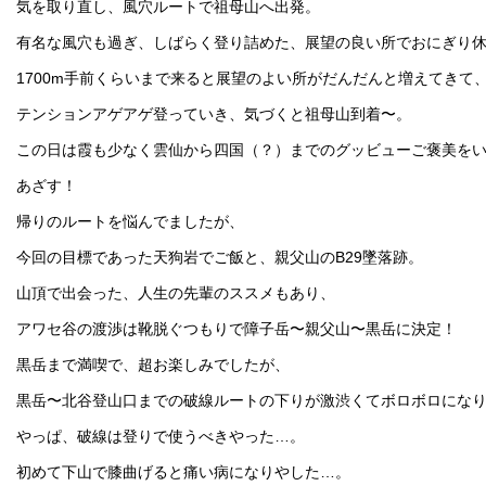
気を取り直し、風穴ルートで祖母山へ出発。
有名な風穴も過ぎ、しばらく登り詰めた、展望の良い所でおにぎり
1700m手前くらいまで来ると展望のよい所がだんだんと増えてきて
テンションアゲアゲ登っていき、気づくと祖母山到着〜。
この日は霞も少なく雲仙から四国（？）までのグッビューご褒美を
あざす！
帰りのルートを悩んでましたが、
今回の目標であった天狗岩でご飯と、親父山のB29墜落跡。
山頂で出会った、人生の先輩のススメもあり、
アワセ谷の渡渉は靴脱ぐつもりで障子岳〜親父山〜黒岳に決定！
黒岳まで満喫で、超お楽しみでしたが、
黒岳〜北谷登山口までの破線ルートの下りが激渋くてボロボロにな
やっぱ、破線は登りで使うべきやった…。
初めて下山で膝曲げると痛い病になりやした…。