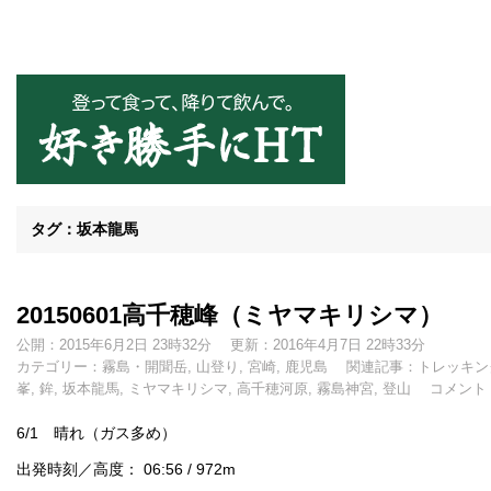
好き勝手にHT
タグ：坂本龍馬
20150601高千穂峰（ミヤマキリシマ）
公開：2015年6月2日 23時32分
更新：2016年4月7日 22時33分
カテゴリー：
霧島・開聞岳
,
山登り
,
宮崎
,
鹿児島
関連記事：
トレッキン
峯
,
鉾
,
坂本龍馬
,
ミヤマキリシマ
,
高千穂河原
,
霧島神宮
,
登山
コメント
6/1 晴れ（ガス多め）
出発時刻／高度： 06:56 / 972m