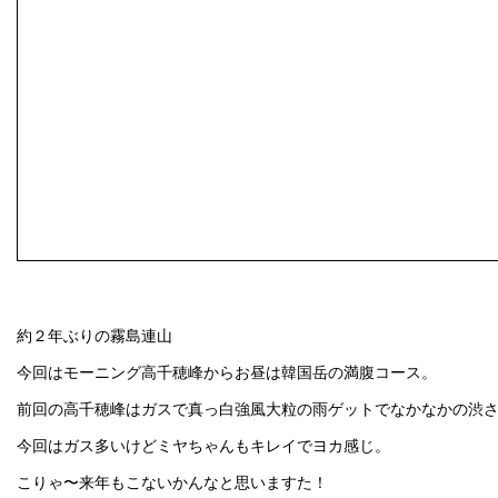
約２年ぶりの霧島連山
今回はモーニング高千穂峰からお昼は韓国岳の満腹コース。
前回の高千穂峰はガスで真っ白強風大粒の雨ゲットでなかなかの渋
今回はガス多いけどミヤちゃんもキレイでヨカ感じ。
こりゃ〜来年もこないかんなと思いますた！