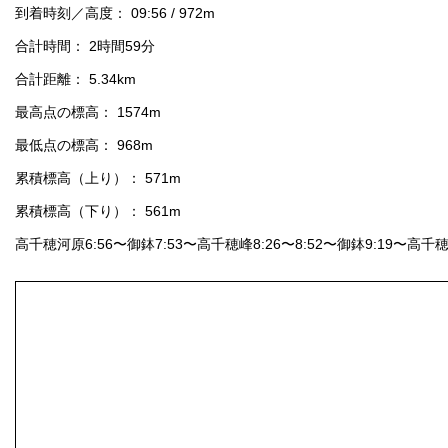
到着時刻／高度： 09:56 / 972m
合計時間： 2時間59分
合計距離： 5.34km
最高点の標高： 1574m
最低点の標高： 968m
累積標高（上り）： 571m
累積標高（下り）： 561m
高千穂河原6:56〜御鉢7:53〜高千穂峰8:26〜8:52〜御鉢9:19〜高千穂