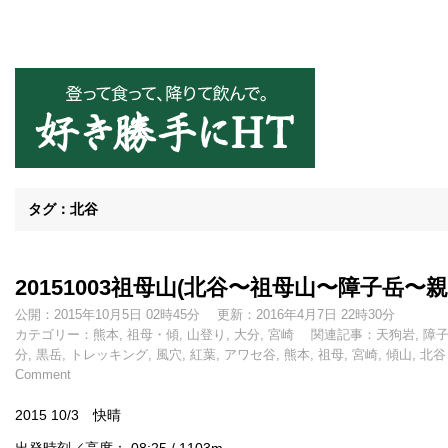
好き勝手にHT
タグ：北谷
20151003祖母山(北谷〜祖母山〜障子岳〜
公開：2015年10月5日 02時45分
更新：2016年4月7日 22時30分
カテゴリー：
熊本
,
祖母・傾
,
山登り
,
大分
,
宮崎
関連記事：
天狗岩
,
障
分
,
黒岳
,
トレッキング
,
風穴
,
紅葉
,
アワセ谷
,
熊本
,
祖母
,
宮崎
,
傾山
,
北谷
Comment
2015 10/3 快晴