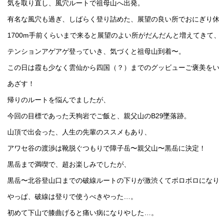
気を取り直し、風穴ルートで祖母山へ出発。
有名な風穴も過ぎ、しばらく登り詰めた、展望の良い所でおにぎり
1700m手前くらいまで来ると展望のよい所がだんだんと増えてきて
テンションアゲアゲ登っていき、気づくと祖母山到着〜。
この日は霞も少なく雲仙から四国（？）までのグッビューご褒美を
あざす！
帰りのルートを悩んでましたが、
今回の目標であった天狗岩でご飯と、親父山のB29墜落跡。
山頂で出会った、人生の先輩のススメもあり、
アワセ谷の渡渉は靴脱ぐつもりで障子岳〜親父山〜黒岳に決定！
黒岳まで満喫で、超お楽しみでしたが、
黒岳〜北谷登山口までの破線ルートの下りが激渋くてボロボロにな
やっぱ、破線は登りで使うべきやった…。
初めて下山で膝曲げると痛い病になりやした…。